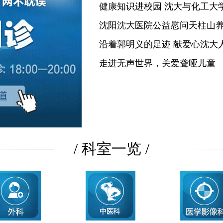
健康知识进校园 沈大与化工大
沈阳沈大医院公益慰问天柱山
沿着郭明义的足迹 献爱心沈大
走进无声世界，关爱聋哑儿童
/ 科室一览 /