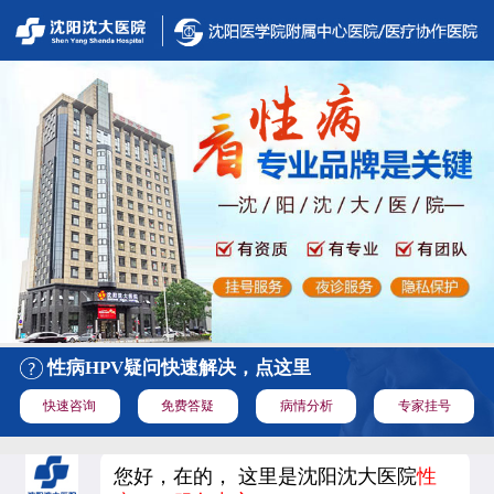
性病HPV疑问快速解决，点这里
快速咨询
免费答疑
病情分析
专家挂号
您好，在的， 这里是沈阳沈大医院
性