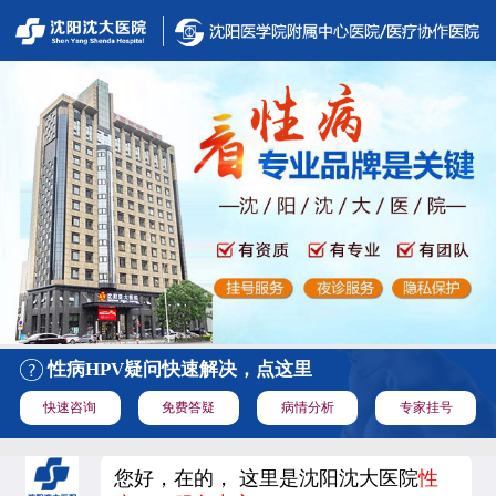
性病HPV疑问快速解决，点这里
快速咨询
免费答疑
病情分析
专家挂号
您好，在的， 这里是沈阳沈大医院
性