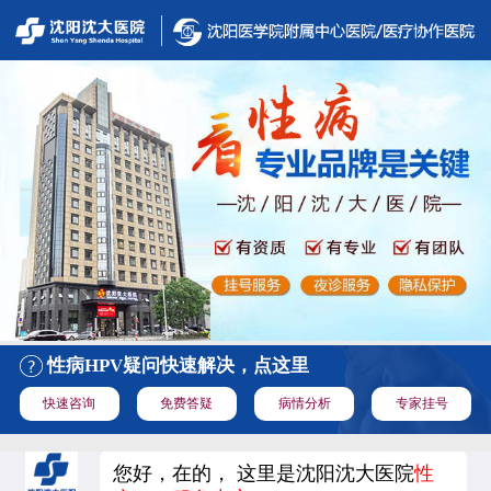
性病HPV疑问快速解决，点这里
快速咨询
免费答疑
病情分析
专家挂号
您好，在的， 这里是沈阳沈大医院
性