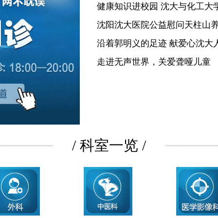
健康知识进校园 沈大与化工大
沈阳沈大医院公益慰问天柱山
沿着郭明义的足迹 献爱心沈大
走进无声世界，关爱聋哑儿童
/ 科室一览 /