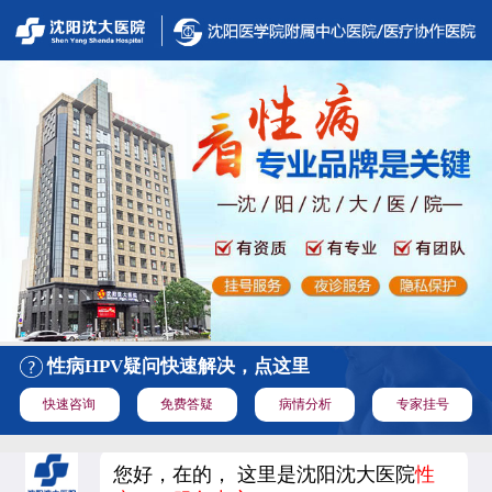
性病HPV疑问快速解决，点这里
快速咨询
免费答疑
病情分析
专家挂号
您好，在的， 这里是沈阳沈大医院
性