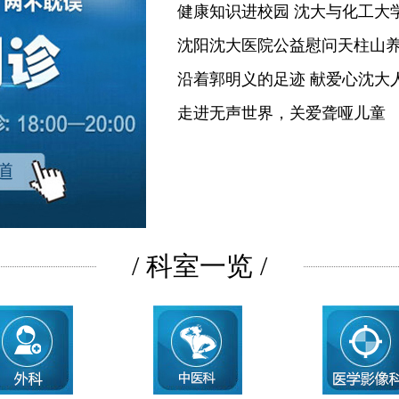
健康知识进校园 沈大与化工大
沈阳沈大医院公益慰问天柱山
沿着郭明义的足迹 献爱心沈大
走进无声世界，关爱聋哑儿童
/ 科室一览 /