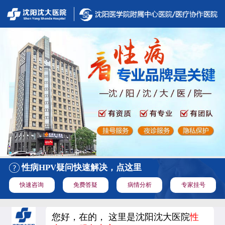
性病HPV疑问快速解决，点这里
快速咨询
免费答疑
病情分析
专家挂号
您好，在的， 这里是沈阳沈大医院
性