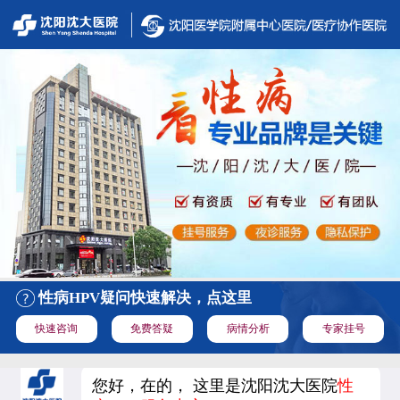
性病HPV疑问快速解决，点这里
快速咨询
免费答疑
病情分析
专家挂号
您好，在的， 这里是沈阳沈大医院
性