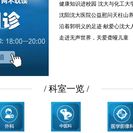
健康知识进校园 沈大与化工大
沈阳沈大医院公益慰问天柱山
沿着郭明义的足迹 献爱心沈大
走进无声世界，关爱聋哑儿童
/ 科室一览 /