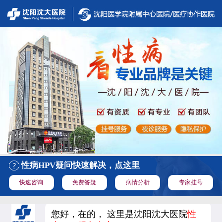
性病HPV疑问快速解决，点这里
快速咨询
免费答疑
病情分析
专家挂号
您好，在的， 这里是沈阳沈大医院
性