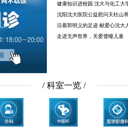
健康知识进校园 沈大与化工大
沈阳沈大医院公益慰问天柱山
沿着郭明义的足迹 献爱心沈大
走进无声世界，关爱聋哑儿童
/ 科室一览 /