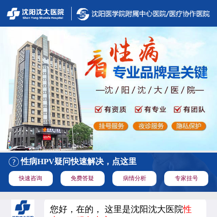
性病HPV疑问快速解决，点这里
快速咨询
免费答疑
病情分析
专家挂号
您好，在的， 这里是沈阳沈大医院
性