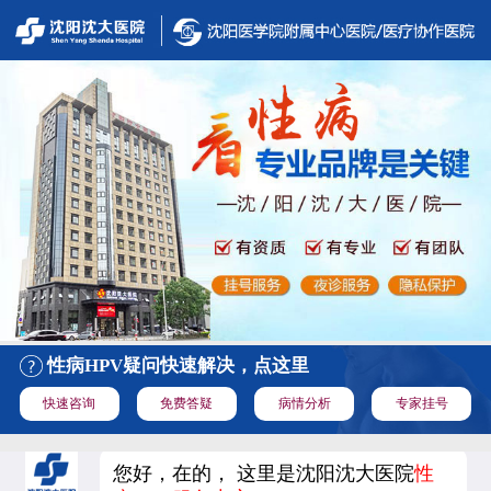
性病HPV疑问快速解决，点这里
快速咨询
免费答疑
病情分析
专家挂号
您好，在的， 这里是沈阳沈大医院
性