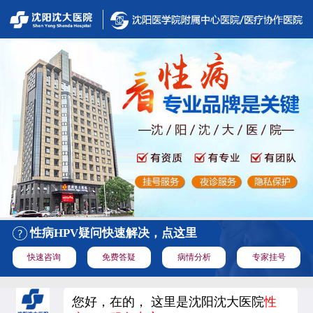
性病HPV疑问快速解决，点这里
快速咨询
免费答疑
病情分析
专家挂号
您好，在的， 这里是沈阳沈大医院
性