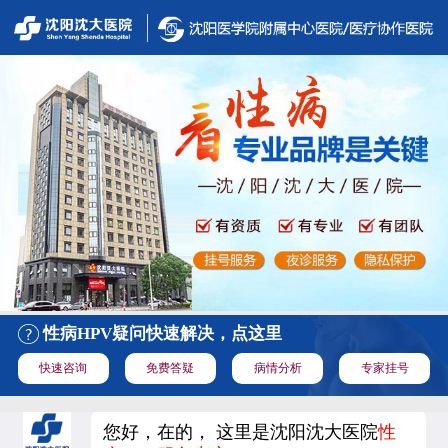
性病HPV疑问快速解决，点这里
快速咨询
免费答疑
病情分析
专家挂号
您好，在的， 这里是沈阳沈大医院
性