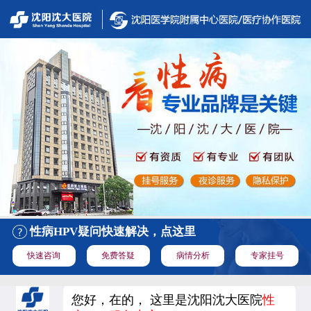
性病HPV疑问快速解决，点这里
快速咨询
免费答疑
病情分析
专家挂号
您好，在的， 这里是沈阳沈大医院
性