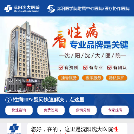
性病HPV疑问快速解决，点这里
快速咨询
免费答疑
病情分析
专家挂号
您好，在的， 这里是沈阳沈大医院
性