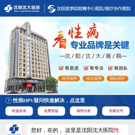
性病HPV疑问快速解决，点这里
快速咨询
免费答疑
病情分析
专家挂号
您好，在的， 这里是沈阳沈大医院
性