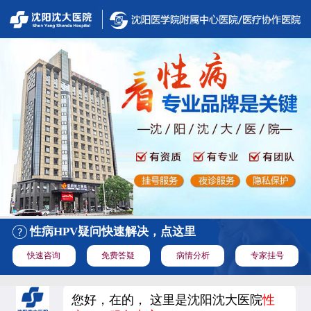
性病HPV疑问快速解决，点这里
快速咨询
免费答疑
病情分析
专家挂号
您好，在的， 这里是沈阳沈大医院
性