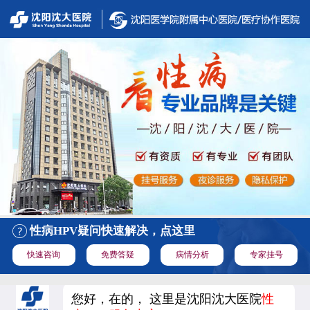
性病HPV疑问快速解决，点这里
快速咨询
免费答疑
病情分析
专家挂号
您好，在的， 这里是沈阳沈大医院
性