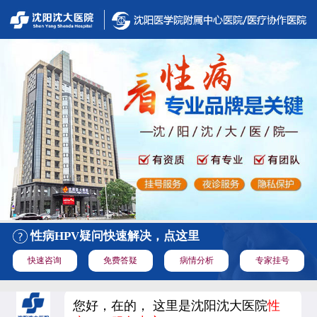
性病HPV疑问快速解决，点这里
快速咨询
免费答疑
病情分析
专家挂号
您好，在的， 这里是沈阳沈大医院
性