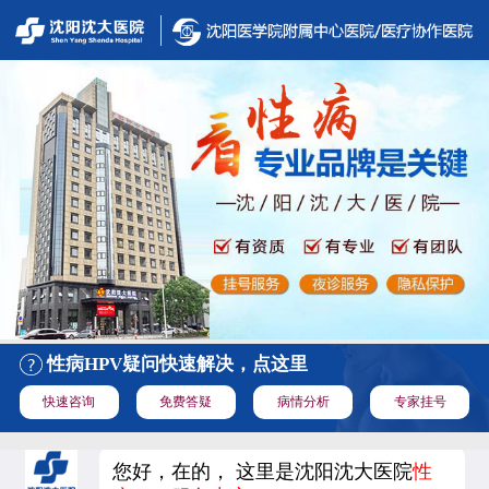
性病HPV疑问快速解决，点这里
快速咨询
免费答疑
病情分析
专家挂号
您好，在的， 这里是沈阳沈大医院
性