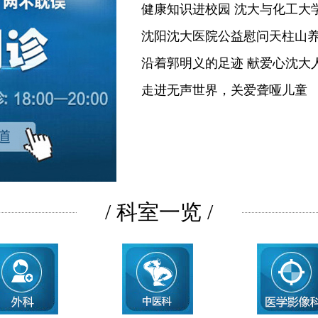
健康知识进校园 沈大与化工大
沈阳沈大医院公益慰问天柱山
沿着郭明义的足迹 献爱心沈大
走进无声世界，关爱聋哑儿童
/ 科室一览 /