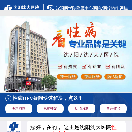
性病HPV疑问快速解决，点这里
快速咨询
免费答疑
病情分析
专家挂号
您好，在的， 这里是沈阳沈大医院
性