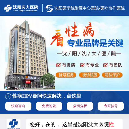
性病HPV疑问快速解决，点这里
快速咨询
免费答疑
病情分析
专家挂号
您好，在的， 这里是沈阳沈大医院
性