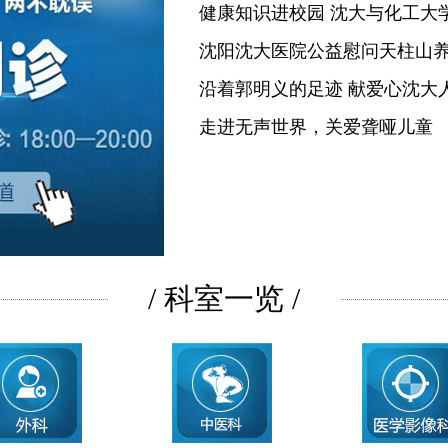
健康知识进校园 沈大与化工大
沈阳沈大医院公益慰问天柱山
沿着郭明义的足迹 献爱心沈大
走进无声世界，关爱聋哑儿童
/ 科室一览 /