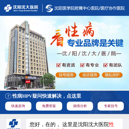
性病HPV疑问快速解决，点这里
快速咨询
免费答疑
病情分析
专家挂号
您好，在的， 这里是沈阳沈大医院
性