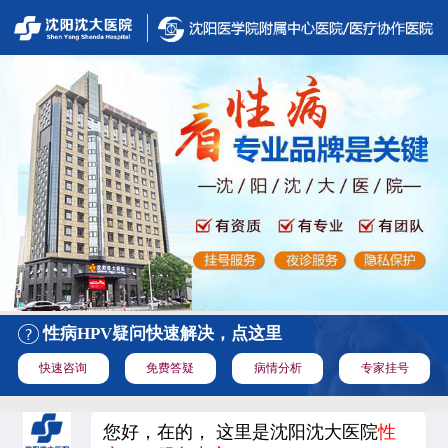
性病HPV疑问快速解决，点这里
快速咨询
免费答疑
病情分析
专家挂号
您好，在的， 这里是沈阳沈大医院
性