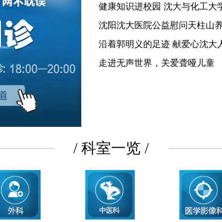
健康知识进校园 沈大与化工大
沈阳沈大医院公益慰问天柱山
沿着郭明义的足迹 献爱心沈大
走进无声世界，关爱聋哑儿童
/ 科室一览 /