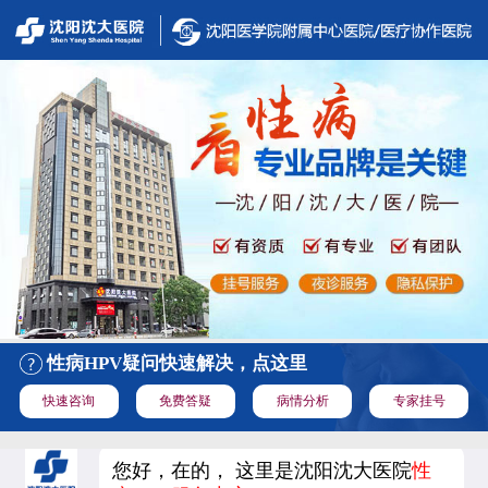
性病HPV疑问快速解决，点这里
快速咨询
免费答疑
病情分析
专家挂号
您好，在的， 这里是沈阳沈大医院
性