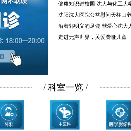
健康知识进校园 沈大与化工大
沈阳沈大医院公益慰问天柱山
沿着郭明义的足迹 献爱心沈大
走进无声世界，关爱聋哑儿童
/ 科室一览 /