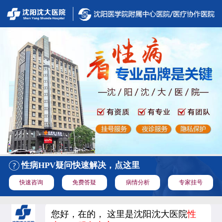
性病HPV疑问快速解决，点这里
快速咨询
免费答疑
病情分析
专家挂号
您好，在的， 这里是沈阳沈大医院
性