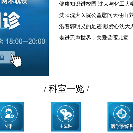
健康知识进校园 沈大与化工大
沈阳沈大医院公益慰问天柱山
沿着郭明义的足迹 献爱心沈大
走进无声世界，关爱聋哑儿童
/ 科室一览 /