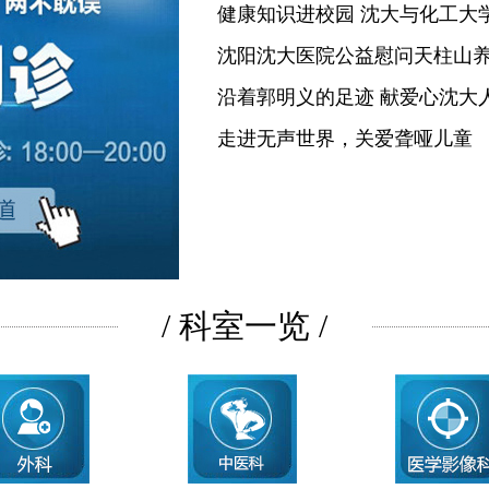
健康知识进校园 沈大与化工大
沈阳沈大医院公益慰问天柱山
沿着郭明义的足迹 献爱心沈大
走进无声世界，关爱聋哑儿童
/ 科室一览 /