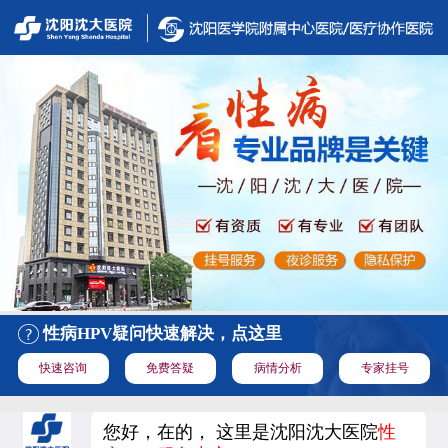
性病HPV疑问快速解决，点这里
快速咨询
免费答疑
病情分析
专家挂号
您好，在的， 这里是沈阳沈大医院
性