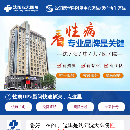
性病HPV疑问快速解决，点这里
快速咨询
免费答疑
病情分析
专家挂号
您好，在的， 这里是沈阳沈大医院
性