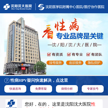
性病HPV疑问快速解决，点这里
快速咨询
免费答疑
病情分析
专家挂号
您好，在的， 这里是沈阳沈大医院
性