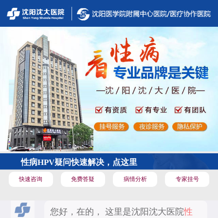
性病HPV疑问快速解决，点这里
快速咨询
免费答疑
病情分析
专家挂号
您好，在的， 这里是沈阳沈大医院
性