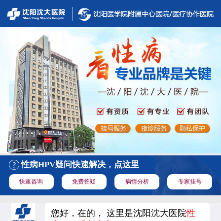
性病HPV疑问快速解决，点这里
快速咨询
免费答疑
病情分析
专家挂号
您好，在的， 这里是沈阳沈大医院
性