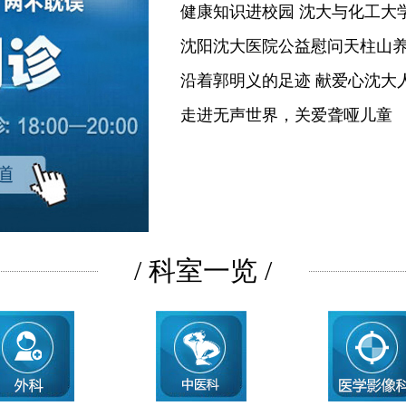
健康知识进校园 沈大与化工大
沈阳沈大医院公益慰问天柱山
沿着郭明义的足迹 献爱心沈大
走进无声世界，关爱聋哑儿童
/ 科室一览 /